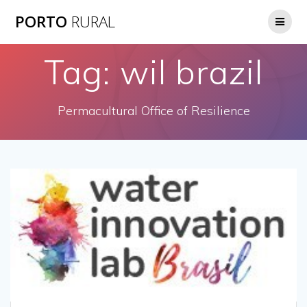
Skip
PORTO
RURAL
to
content
Tag:
wil brazil
Permacultural Office of Resilience