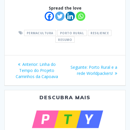
Spread the love
PERMACULTURA
PORTO RURAL
RESILIENCE
RESUMO
Navegação
Post
Anterior:
Linha do
Post
Seguinte:
Porto Rural e a
de
anterior:
Tempo do Projeto
seguinte:
rede Worldpackers!
Caminhos da Capoava
Post
DESCUBRA MAIS