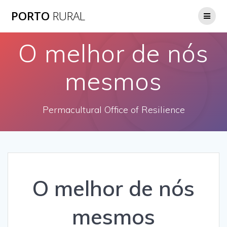
Skip
PORTO
RURAL
to
content
O melhor de nós
mesmos
Permacultural Office of Resilience
O melhor de nós
mesmos