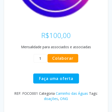
R$
100,00
Mensalidade para associados e associadas
Mensalidade
Colaborar
dos
associados
da
CH2O
Faça uma oferta
quantidade
REF:
FOCO001
Categoria
Caminho das Águas
Tags:
doações
,
ONG