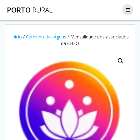
Skip
PORTO
RURAL
to
content
Início
/
Caminho das Águas
/ Mensalidade dos associados
da CH2O