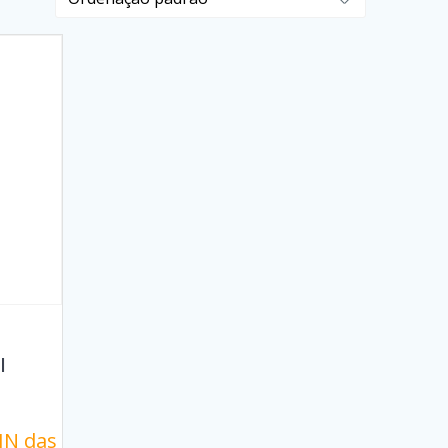
l
IN das