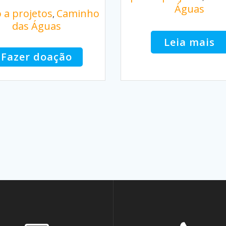
Águas
 a projetos
Caminho
,
das Águas
Leia mais
Fazer doação